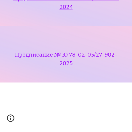
202
4
Предписание № Ю 78-02-05/27-
902-
2025